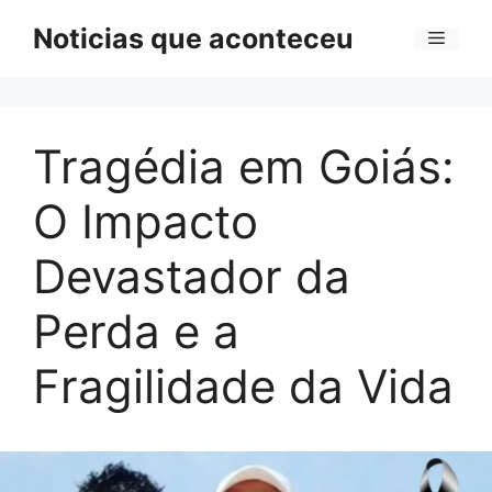
Pular
Noticias que aconteceu
Menu
para
o
conteúdo
Tragédia em Goiás:
O Impacto
Devastador da
Perda e a
Fragilidade da Vida