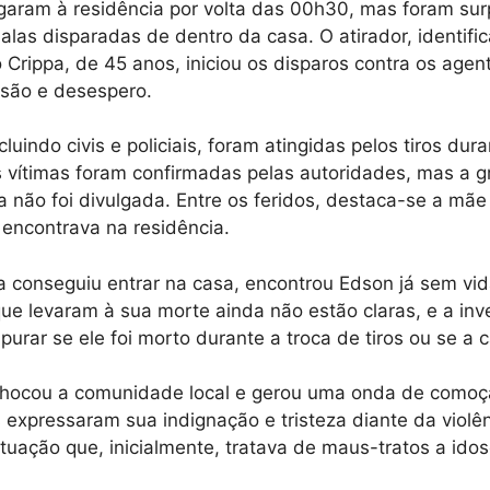
egaram à residência por volta das 00h30, mas foram su
las disparadas de dentro da casa. O atirador, identif
Crippa, de 45 anos, iniciou os disparos contra os age
nsão e desespero.
luindo civis e policiais, foram atingidas pelos tiros dur
 vítimas foram confirmadas pelas autoridades, mas a 
a não foi divulgada. Entre os feridos, destaca-se a mãe 
encontrava na residência.
a conseguiu entrar na casa, encontrou Edson já sem vid
que levaram à sua morte ainda não estão claras, e a inv
urar se ele foi morto durante a troca de tiros ou se a c
 chocou a comunidade local e gerou uma onda de como
 expressaram sua indignação e tristeza diante da violê
tuação que, inicialmente, tratava de maus-tratos a idos