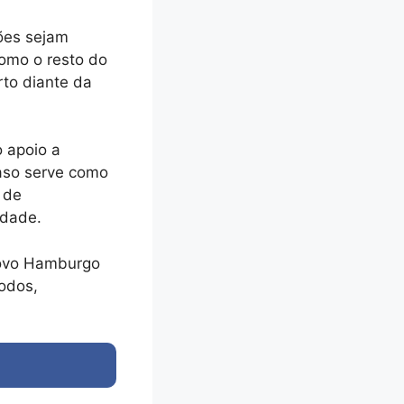
ões sejam
omo o resto do
rto diante da
o apoio a
caso serve como
 de
idade.
Novo Hamburgo
todos,