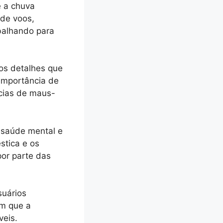
e a chuva
 de voos,
abalhando para
 os detalhes que
 importância de
cias de maus-
a saúde mental e
stica e os
or parte das
suários
em que a
veis.