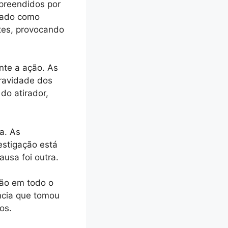
rpreendidos por
icado como
ntes, provocando
ante a ação. As
gravidade dos
do atirador,
a. As
estigação está
ausa foi outra.
ção em todo o
ncia que tomou
os.