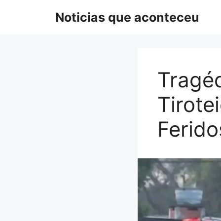
Pular
Noticias que aconteceu
para
o
conteúdo
Tragé
Tirote
Ferido