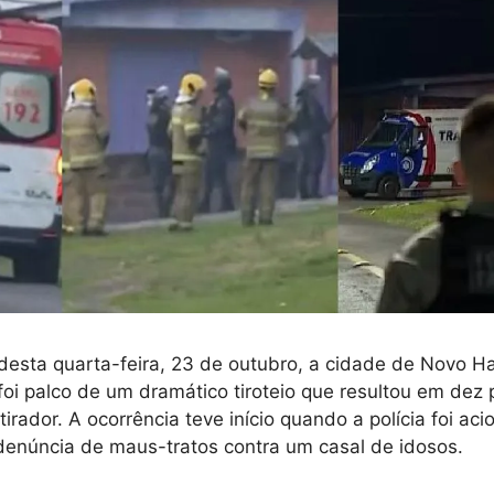
esta quarta-feira, 23 de outubro, a cidade de Novo H
foi palco de um dramático tiroteio que resultou em dez 
irador. A ocorrência teve início quando a polícia foi ac
denúncia de maus-tratos contra um casal de idosos.