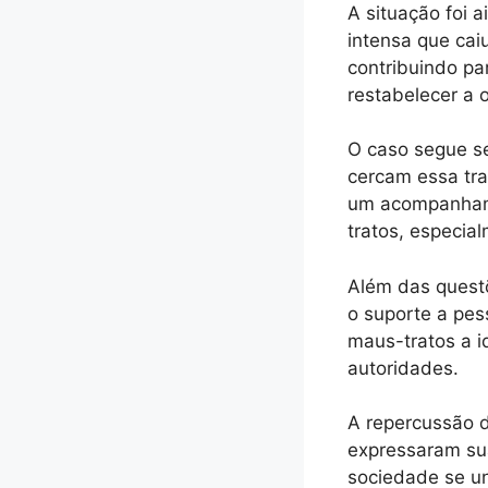
A situação foi 
intensa que cai
contribuindo pa
restabelecer a 
O caso segue se
cercam essa tra
um acompanhame
tratos, especia
Além das questõ
o suporte a pes
maus-tratos a i
autoridades.
A repercussão d
expressaram sua
sociedade se un