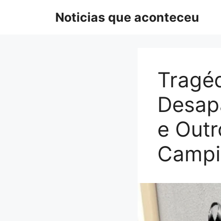
Pular
Noticias que aconteceu
para
o
conteúdo
Tragé
Desapa
e Outr
Campi