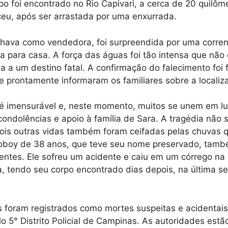
po foi encontrado no Rio Capivari, a cerca de 20 quilôme
eu, após ser arrastada por uma enxurrada.
lhava como vendedora, foi surpreendida por uma corren
a para casa. A força das águas foi tão intensa que não
a a um destino fatal. A confirmação do falecimento foi f
e prontamente informaram os familiares sobre a localiz
é imensurável e, neste momento, muitos se unem em lu
ndolências e apoio à família de Sara. A tragédia não s
 pois outras vidas também foram ceifadas pelas chuvas 
oboy de 38 anos, que teve seu nome preservado, tamb
entes. Ele sofreu um acidente e caiu em um córrego na 
ra, tendo seu corpo encontrado dias depois, na última se
foram registrados como mortes suspeitas e acidentais
lo 5° Distrito Policial de Campinas. As autoridades est