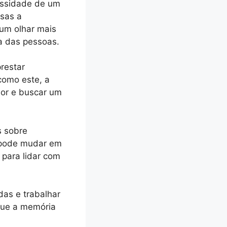
essidade de um
sas a
 um olhar mais
a das pessoas.
restar
como este, a
dor e buscar um
s sobre
a pode mudar em
para lidar com
das e trabalhar
Que a memória