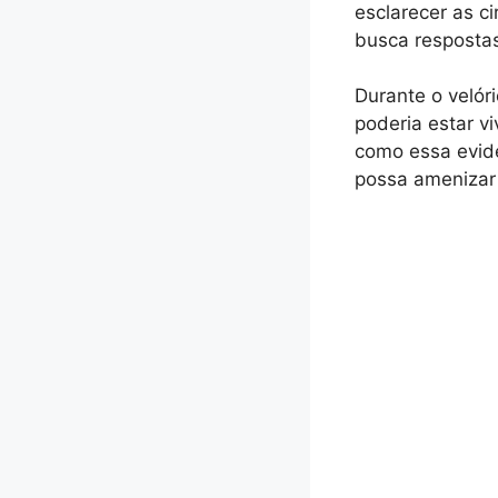
esclarecer as c
busca respostas
Durante o velór
poderia estar v
como essa evide
possa amenizar 