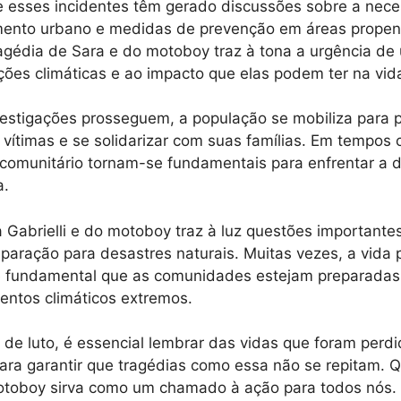
e esses incidentes têm gerado discussões sobre a nec
mento urbano e medidas de prevenção em áreas propen
agédia de Sara e do motoboy traz à tona a urgência de
ções climáticas e ao impacto que elas podem ter na vid
estigações prosseguem, a população se mobiliza para p
ítimas e se solidarizar com suas famílias. Em tempos 
 comunitário tornam-se fundamentais para enfrentar a 
a.
 Gabrielli e do motoboy traz à luz questões importante
paração para desastres naturais. Muitas vezes, a vid
é fundamental que as comunidades estejam preparadas 
ventos climáticos extremos.
e luto, é essencial lembrar das vidas que foram perdi
ara garantir que tragédias como essa não se repitam. 
otoboy sirva como um chamado à ação para todos nós.