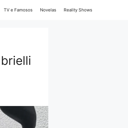
TV e Famosos
Novelas
Reality Shows
rielli