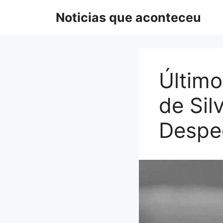
Pular
Noticias que aconteceu
para
o
conteúdo
Último
de Sil
Desped