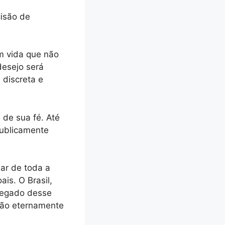
cisão de
m vida que não
desejo será
 discreta e
 de sua fé. Até
publicamente
sar de toda a
is. O Brasil,
 legado desse
erão eternamente