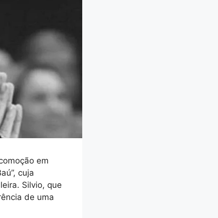
e comoção em
aú”, cuja
ira. Silvio, que
rrência de uma