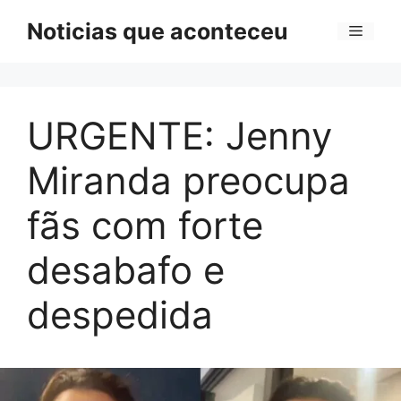
Pular
Noticias que aconteceu
Menu
para
o
conteúdo
URGENTE: Jenny
Miranda preocupa
fãs com forte
desabafo e
despedida