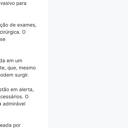
nvasivo para
zação de exames,
irúrgica. O
 se
ada em um
nte, que, mesmo
podem surgir.
stão em alerta,
cessários. O
a admirável
deada por