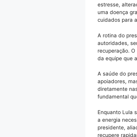
estresse, alter
uma doença gra
cuidados para 
A rotina do pre
autoridades, se
recuperação. O 
da equipe que a
A saúde do pre
apoiadores, mas
diretamente nas
fundamental qu
Enquanto Lula s
a energia necess
presidente, ali
recupere rapid