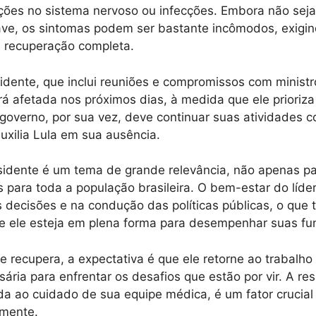
ações no sistema nervoso ou infecções. Embora não sej
ve, os sintomas podem ser bastante incômodos, exigi
a recuperação completa.
sidente, que inclui reuniões e compromissos com ministr
rá afetada nos próximos dias, à medida que ele prioriza
governo, por sua vez, deve continuar suas atividades 
uxilia Lula em sua ausência.
sidente é um tema de grande relevância, não apenas p
 para toda a população brasileira. O bem-estar do líder
 decisões e na condução das políticas públicas, o que 
e ele esteja em plena forma para desempenhar suas fu
e recupera, a expectativa é que ele retorne ao trabalh
ária para enfrentar os desafios que estão por vir. A res
ada ao cuidado de sua equipe médica, é um fator crucial
amente.