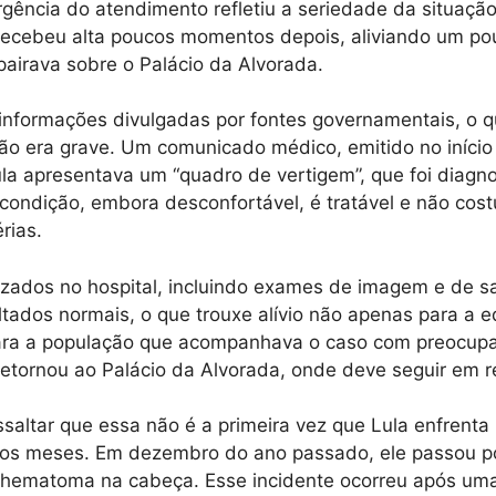
urgência do atendimento refletiu a seriedade da situaçã
 recebeu alta poucos momentos depois, aliviando um po
airava sobre o Palácio da Alvorada.
informações divulgadas por fontes governamentais, o 
ão era grave. Um comunicado médico, emitido no início 
la apresentava um “quadro de vertigem”, que foi diagn
a condição, embora desconfortável, é tratável e não cos
rias.
zados no hospital, incluindo exames de imagem e de s
tados normais, o que trouxe alívio não apenas para a 
a a população que acompanhava o caso com preocupa
 retornou ao Palácio da Alvorada, onde deve seguir em 
ssaltar que essa não é a primeira vez que Lula enfrent
mos meses. Em dezembro do ano passado, ele passou po
 hematoma na cabeça. Esse incidente ocorreu após um