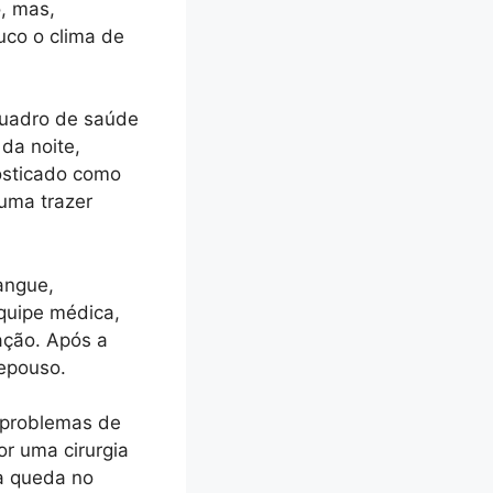
o, mas,
uco o clima de
quadro de saúde
da noite,
osticado como
tuma trazer
angue,
equipe médica,
ção. Após a
repouso.
a problemas de
r uma cirurgia
a queda no