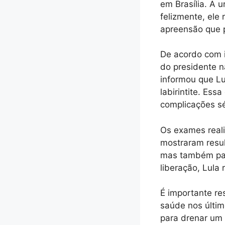
em Brasília. A 
felizmente, ele
apreensão que p
De acordo com 
do presidente n
informou que Lu
labirintite. Ess
complicações sé
Os exames reali
mostraram resul
mas também par
liberação, Lula
É importante re
saúde nos últi
para drenar um