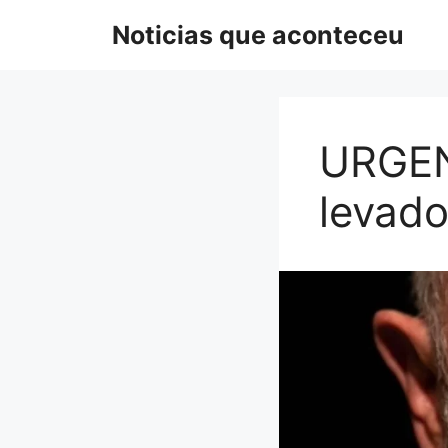
Pular
Noticias que aconteceu
para
o
conteúdo
URGEN
levado