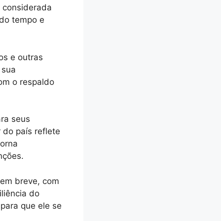
a considerada
ndo tempo e
os e outras
 sua
com o respaldo
ara seus
 do país reflete
torna
nções.
o em breve, com
iliência do
 para que ele se