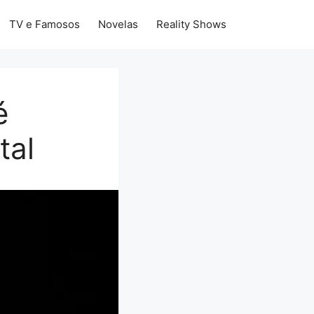
TV e Famosos
Novelas
Reality Shows
é
tal