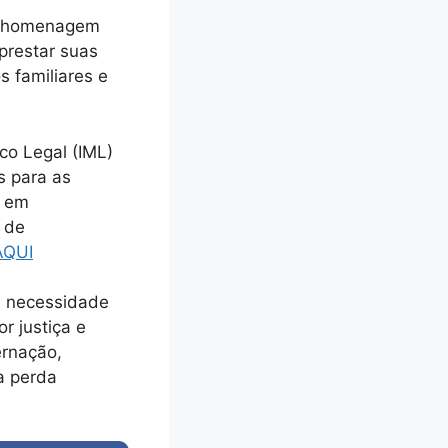
ma homenagem
 prestar suas
s familiares e
co Legal (IML)
s para as
o em
 de
AQUI
a necessidade
r justiça e
ernação,
a perda