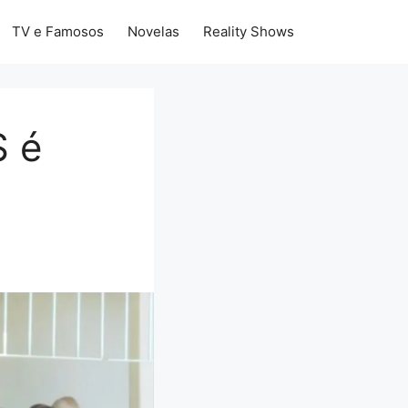
TV e Famosos
Novelas
Reality Shows
S é