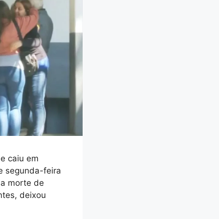
ue caiu em
de segunda-feira
 na morte de
ntes, deixou