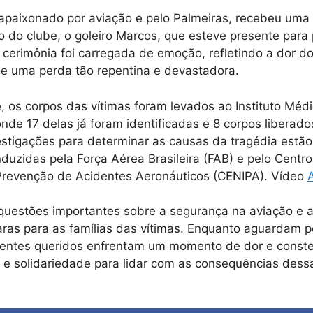
a apaixonado por aviação e pelo Palmeiras, recebeu u
lo do clube, o goleiro Marcos, que esteve presente para
 cerimônia foi carregada de emoção, refletindo a dor do
e uma perda tão repentina e devastadora.
, os corpos das vítimas foram levados ao Instituto Médi
nde 17 delas já foram identificadas e 8 corpos liberado
vestigações para determinar as causas da tragédia estã
uzidas pela Força Aérea Brasileira (FAB) e pelo Centro
 Prevenção de Acidentes Aeronáuticos (CENIPA). Vídeo
questões importantes sobre a segurança na aviação e 
aras para as famílias das vítimas. Enquanto aguardam po
s entes queridos enfrentam um momento de dor e const
e solidariedade para lidar com as consequências dess