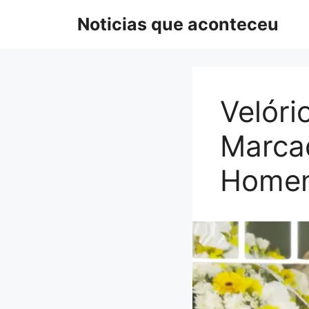
Pular
Noticias que aconteceu
para
o
conteúdo
Velóri
Marca
Homen