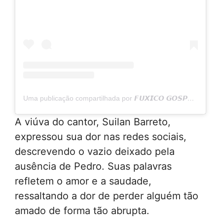
Uma publicação compartilhada por 𝙁𝙐𝙓𝙄𝘾𝙊 𝙂𝙊𝙎𝙋𝙀𝙇 𝙊𝙁𝙄𝘾𝙄𝘼𝙇 (@fuxicogospel.oficial)
A viúva do cantor, Suilan Barreto,
expressou sua dor nas redes sociais,
descrevendo o vazio deixado pela
ausência de Pedro. Suas palavras
refletem o amor e a saudade,
ressaltando a dor de perder alguém tão
amado de forma tão abrupta.