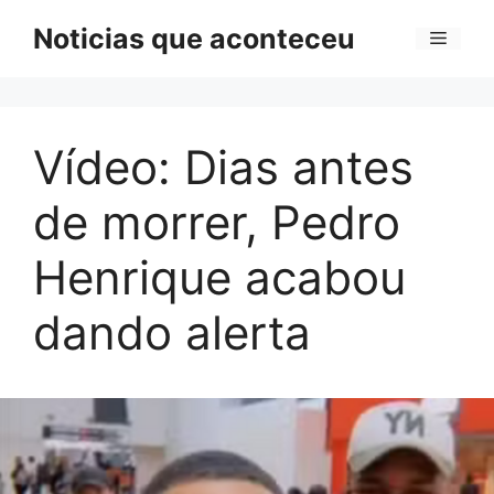
Pular
Noticias que aconteceu
Menu
para
o
conteúdo
Vídeo: Dias antes
de morrer, Pedro
Henrique acabou
dando alerta