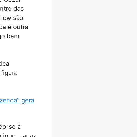
ntro das
show são
ba e outra
ogo bem
tica
figura
azenda” gera
ndo-se à
o jogo, capaz