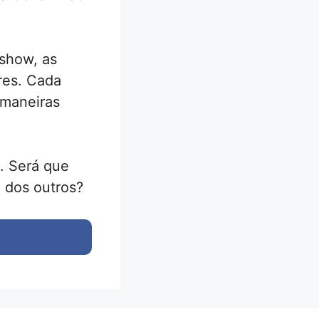
 show, as
res. Cada
 maneiras
o. Será que
a dos outros?