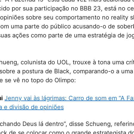
ido por sua participação no BBB 23, está no ce
 opiniões sobre seu comportamento no reality 
 com uma parte do público acusando-o de sober
uas ações como parte de uma estratégia de j
ueng, colunista do UOL, trouxe à tona uma crí
sobre a postura de Black, comparando-o a uma 
e se vê no topo do Olimpo:
i
Jenny vai às lágrimas: Carro de som em “A F
 e divisão de opiniões
achando Deus lá dentro”, disse Schueng, referi
ack de se colocar como o grande estrategista d