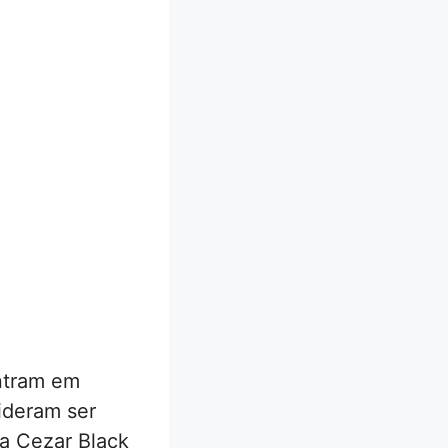
entram em
ideram ser
ia Cezar Black