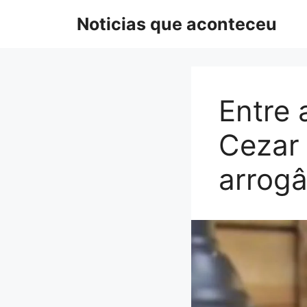
Pular
Noticias que aconteceu
para
o
conteúdo
Entre 
Cezar
arrogâ