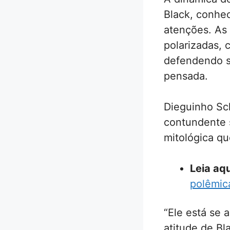
Black, conhec
atenções. As
polarizadas,
defendendo s
pensada.
Dieguinho Sch
contundente 
mitológica qu
Leia aqu
polêmica
“Ele está se 
atitude de Bl