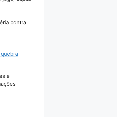
éria contra
e quebra
es e
mações