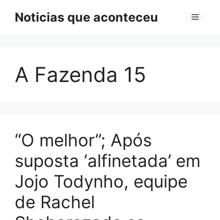
Pular
Noticias que aconteceu
Menu
para
o
conteúdo
A Fazenda 15
“O melhor”; Após
suposta ‘alfinetada’ em
Jojo Todynho, equipe
de Rachel