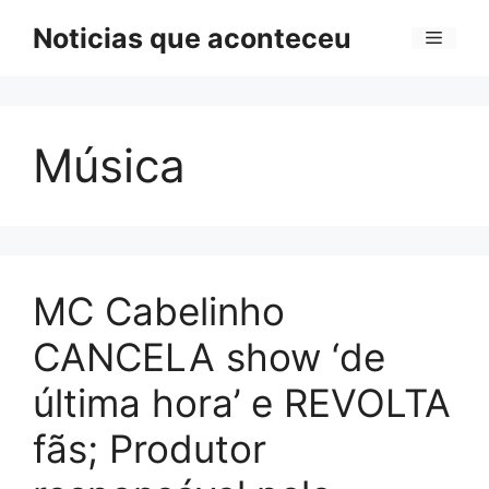
Pular
Noticias que aconteceu
Menu
para
o
conteúdo
Música
MC Cabelinho
CANCELA show ‘de
última hora’ e REVOLTA
fãs; Produtor