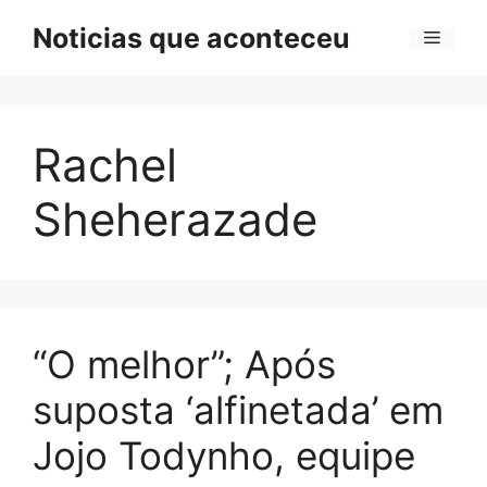
Pular
Noticias que aconteceu
Menu
para
o
conteúdo
Rachel
Sheherazade
“O melhor”; Após
suposta ‘alfinetada’ em
Jojo Todynho, equipe