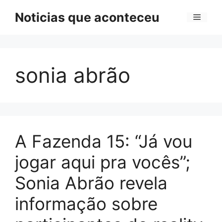
Pular
Noticias que aconteceu
Menu
para
o
conteúdo
sonia abrão
A Fazenda 15: “Já vou
jogar aqui pra vocês”;
Sonia Abrão revela
informação sobre