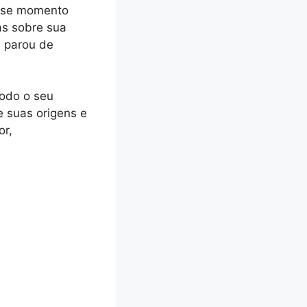
esse momento
as sobre sua
, parou de
todo o seu
e suas origens e
or,