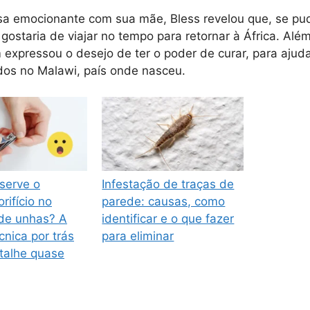
a emocionante com sua mãe, Bless revelou que, se pu
gostaria de viajar no tempo para retornar à África. Além
xpressou o desejo de ter o poder de curar, para ajud
os no Malawi, país onde nasceu.
serve o
Infestação de traças de
rifício no
parede: causas, como
 de unhas? A
identificar e o que fazer
cnica por trás
para eliminar
talhe quase