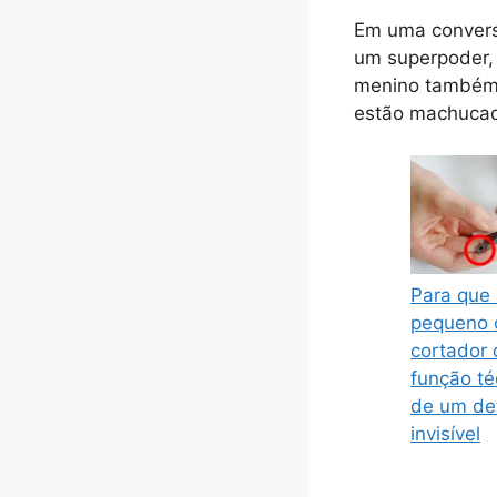
Em uma convers
um superpoder, 
menino também e
estão machucad
Para que 
pequeno o
cortador
função té
de um de
invisível