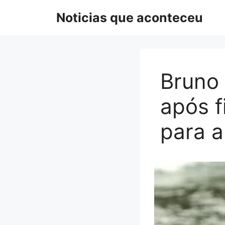
Pular
Noticias que aconteceu
para
o
conteúdo
Bruno 
após f
para a