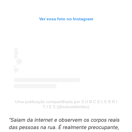
Ver essa foto no Instagram
Uma publicação compartilhada por S U B C E L E B R I
T I E S (@subcelebrities)
“Saiam da internet e observem os corpos reais
das pessoas na rua. É realmente preocupante,