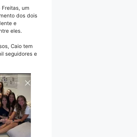
 Freitas, um
amento dos dois
dente e
tre eles.
sos, Caio tem
il seguidores e