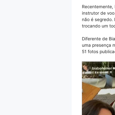
Recentemente, B
instrutor de vo
não é segredo. 
trocando um to
Diferente de Bi
uma presença m
51 fotos public