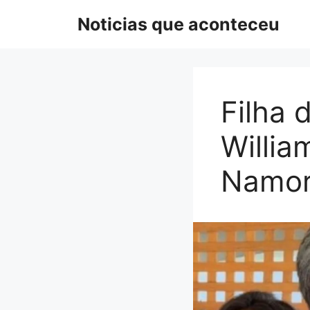
Pular
Noticias que aconteceu
para
o
conteúdo
Filha 
Willia
Namor