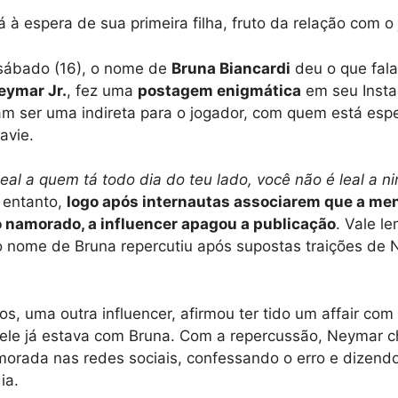
á à espera de sua primeira filha, fruto da relação com o
 sábado (16), o nome de
Bruna Biancardi
deu o que falar
eymar Jr.
, fez uma
postagem enigmática
em seu Insta
m ser uma indireta para o jogador, com quem está esp
Mavie.
leal a quem tá todo dia do teu lado, você não é leal a n
entanto,
logo após internautas associarem que a me
o namorado, a influencer apagou a publicação
. Vale l
 nome de Bruna repercutiu após supostas traições de N
, uma outra influencer, afirmou ter tido um affair com
ele já estava com Bruna. Com a repercussão, Neymar c
orada nas redes sociais, confessando o erro e dizendo
ia.