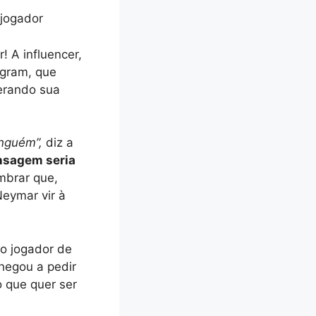
 jogador
! A influencer,
gram, que
erando sua
inguém”,
diz a
nsagem seria
embrar que,
eymar vir à
 o jogador de
hegou a pedir
 que quer ser