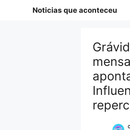
Pular
Noticias que aconteceu
para
o
conteúdo
Grávid
mensa
aponta
Influe
reper