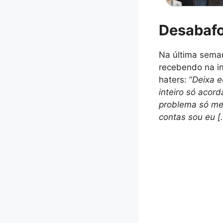
Desabafo
Na última seman
recebendo na in
haters: “
Deixa e
inteiro só acor
problema só me
contas sou eu [