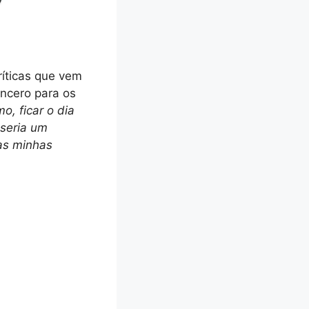
ríticas que vem
ncero para os
o, ficar o dia
 seria um
as minhas