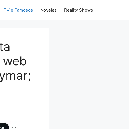
TV e Famosos
Novelas
Reality Shows
ta
e web
eymar;