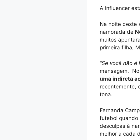
A influencer est
Na noite deste
namorada de
N
muitos apontara
primeira filha, 
“Se você não é 
mensagem. No 
uma indireta a
recentemente, o
tona.
Fernanda Campos
futebol quando 
desculpas à nam
melhor a cada d