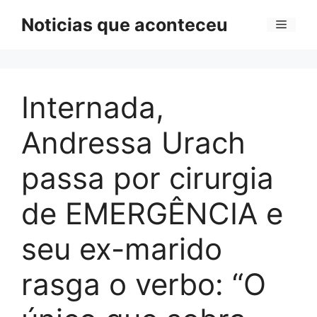
Pular
Noticias que aconteceu
Menu
para
o
conteúdo
Internada,
Andressa Urach
passa por cirurgia
de EMERGÊNCIA e
seu ex-marido
rasga o verbo: “O