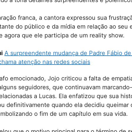
ndo à tona detalhes surpreendentes e polêmico
ração franca, a cantora expressou sua frustraç
ante do público e da mídia em relação ao seu 
 agora que ele participa de um reality show.
i
A surpreendente mudança de Padre Fábio d
chama atenção nas redes sociais
o emocionado, Jojo criticou a falta de empatia
 alguns seguidores, que continuavam marcando
elacionadas a Lucas. Ela enfatizou que sua hist
ou definitivamente quando ela decidiu queimar
mbolizando o fim de um capítulo em sua vida.
elou que o motivo principal para o término de