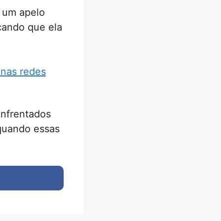
z um apelo
cando que ela
 nas redes
enfrentados
 quando essas