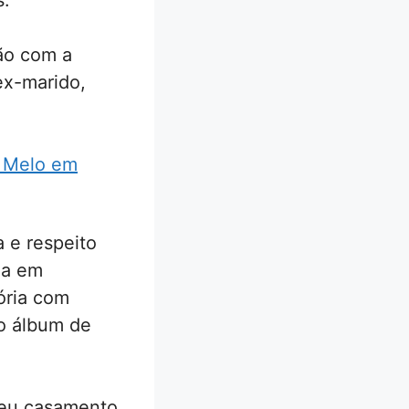
s.
ão com a
ex-marido,
e Melo em
 e respeito
-a em
ória com
 o álbum de
 seu casamento