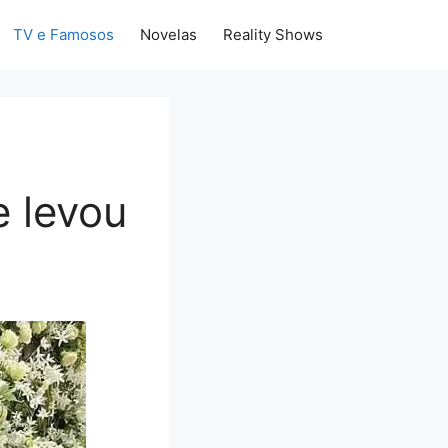
TV e Famosos
Novelas
Reality Shows
 levou