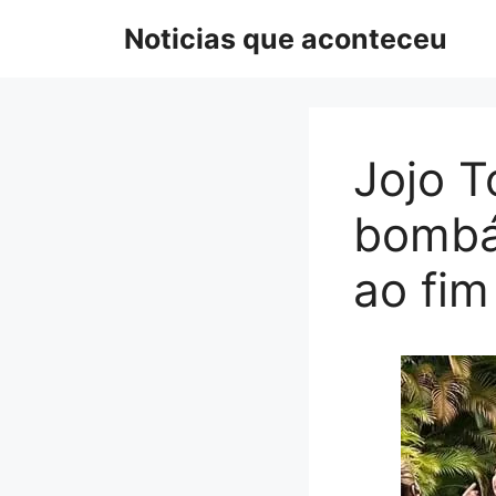
Pular
Noticias que aconteceu
para
o
conteúdo
Jojo T
bombás
ao fi