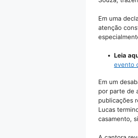
Souza, traze
Em uma decla
atenção const
especialmente
Leia aqu
evento 
Em um desabaf
por parte de
publicações r
Lucas termin
casamento, si
A cantora rev