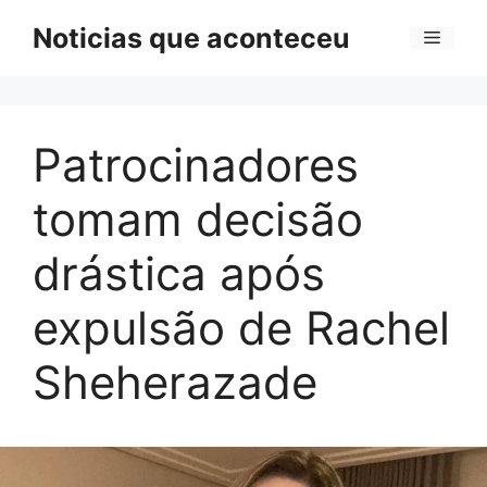
Pular
Noticias que aconteceu
Menu
para
o
conteúdo
Patrocinadores
tomam decisão
drástica após
expulsão de Rachel
Sheherazade