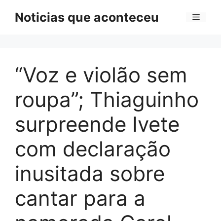
Pular
Noticias que aconteceu
Menu
para
o
conteúdo
“Voz e violão sem
roupa”; Thiaguinho
surpreende Ivete
com declaração
inusitada sobre
cantar para a