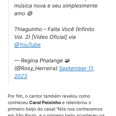
música nova e seu simplesmente
amo 😅
Thiaguinho – Falta Você (Infinito
Vol. 2) [Vídeo Oficial]
via
@YouTube
— Regina Phalange 🧩
(@Rosy_Herreira)
September 11,
2023
Por fim, o cantor também revelou como
conheceu
Carol Peixinho
e relembrou o
primeiro beijo do casal:”Nós nos conhecemos
em São Paulo, e o primeiro beijo aconteceu na