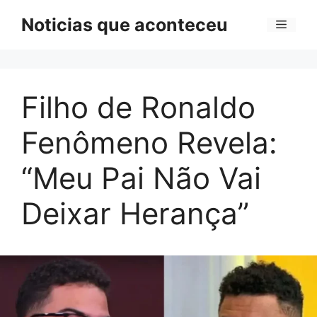
Pular
Noticias que aconteceu
Menu
para
o
conteúdo
Filho de Ronaldo
Fenômeno Revela:
“Meu Pai Não Vai
Deixar Herança”