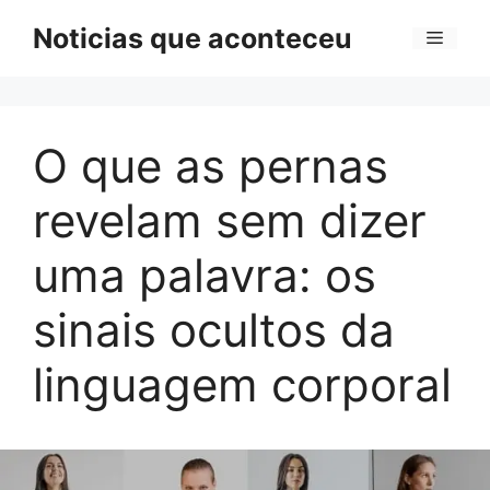
Pular
Noticias que aconteceu
Menu
para
o
conteúdo
O que as pernas
revelam sem dizer
uma palavra: os
sinais ocultos da
linguagem corporal