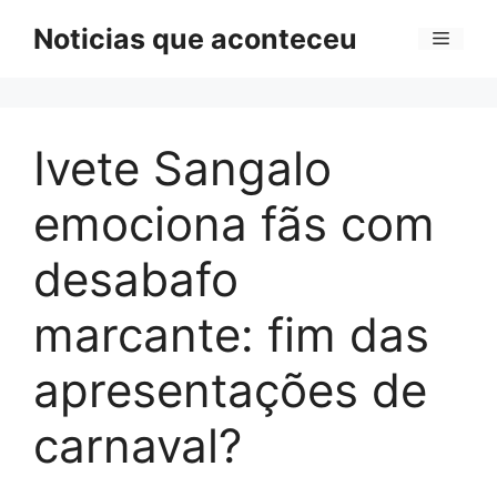
Pular
Noticias que aconteceu
Menu
para
o
conteúdo
Ivete Sangalo
emociona fãs com
desabafo
marcante: fim das
apresentações de
carnaval?