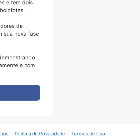
as e tem dois
holofotes.
idores de
m sua nova fase
 demonstrando
samente e com
-nos
Política de Privacidade
Termos de Uso