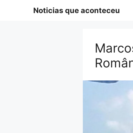
Pular
Noticias que aconteceu
para
o
conteúdo
Marcos
Românt