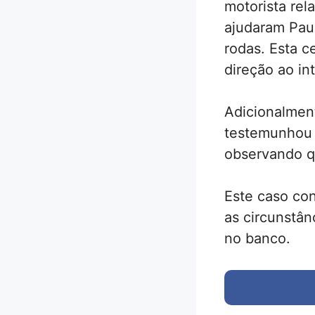
motorista rel
ajudaram Paul
rodas. Esta c
direção ao in
Adicionalment
testemunhou 
observando qu
Este caso con
as circunstâ
no banco.