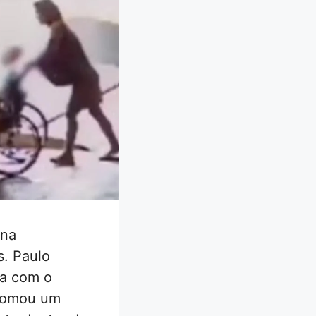
ona
s. Paulo
ia com o
 tomou um