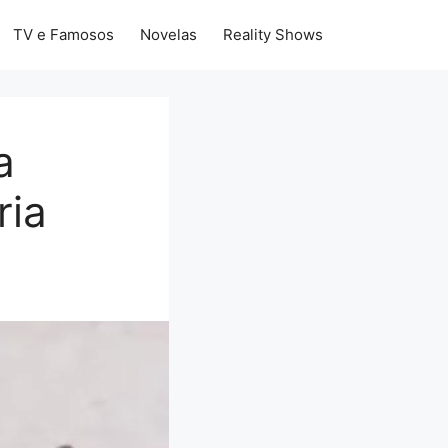
TV e Famosos
Novelas
Reality Shows
a
ria