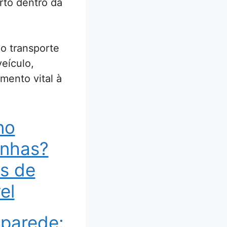
rto dentro da
o transporte
veículo,
mento vital à
no
unhas?
ás de
el
 parede: