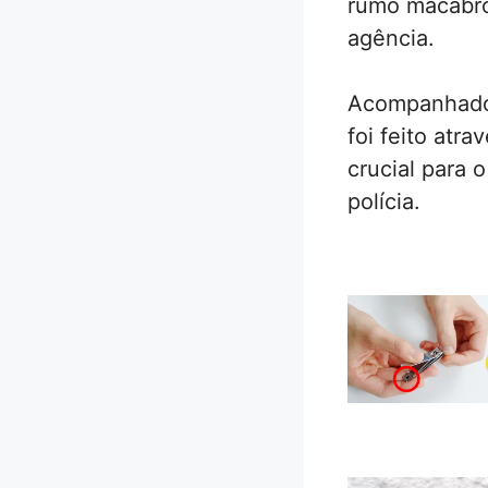
rumo macabro
agência.
Acompanhado 
foi feito atra
crucial para 
polícia.