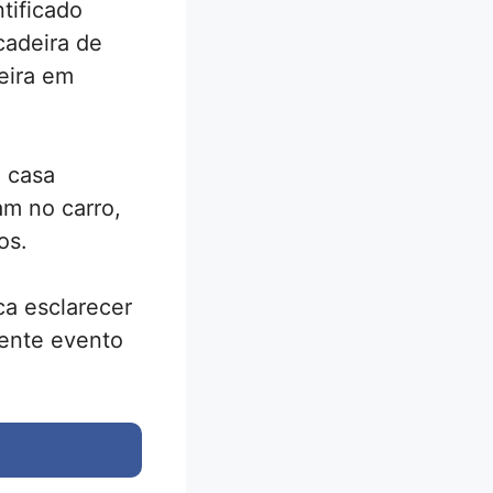
tificado
cadeira de
deira em
e casa
am no carro,
os.
ca esclarecer
uente evento