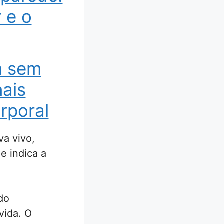
 e o
m sem
nais
rporal
va vivo,
e indica a
do
vida. O