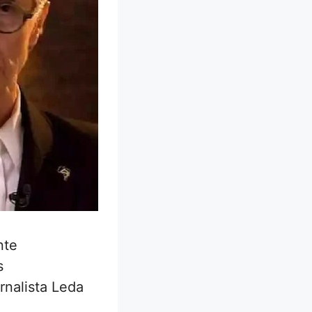
nte
s
rnalista Leda