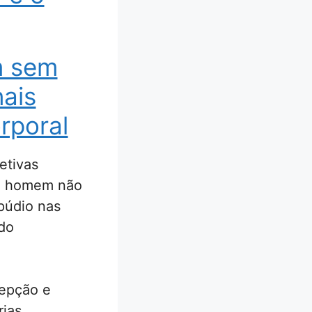
m sem
nais
rporal
etivas
om homem não
púdio nas
 do
cepção e
ias.