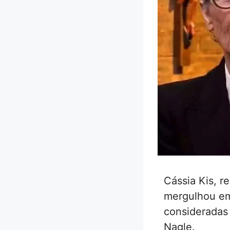
Cássia Kis, r
mergulhou em
consideradas 
Nagle.