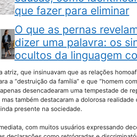
que fazer para eliminar
O que as pernas revela
dizer uma palavra: os si
ocultos da linguagem co
a atriz, que insinuavam que as relações homoaf
ara a “destruição da família” e que “homem c
ão apenas desencadearam uma tempestade de re
s, mas também destacaram a dolorosa realidade
ainda presente na sociedade.
 imediata, com muitos usuários expressando de
 declarações como retrógradas e discriminatór