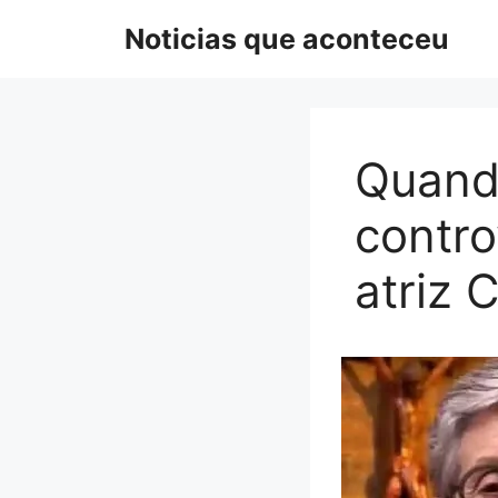
Pular
Noticias que aconteceu
para
o
conteúdo
Quando
contro
atriz 