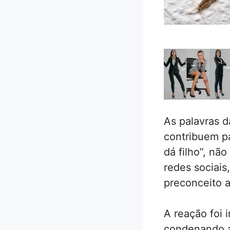
As palavras d
contribuem p
dá filho”, n
redes sociai
preconceito 
A reação foi
condenando as