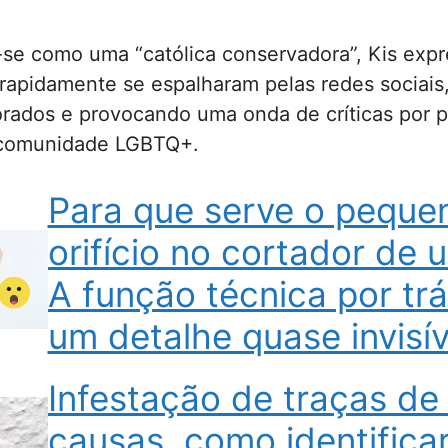
-se como uma “católica conservadora”, Kis exp
 rapidamente se espalharam pelas redes sociai
rados e provocando uma onda de críticas por p
 comunidade LGBTQ+.
Para que serve o peque
orifício no cortador de 
A função técnica por tr
um detalhe quase invisív
Infestação de traças de
causas, como identificar