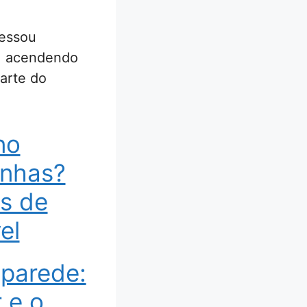
ressou
s, acendendo
arte do
no
unhas?
ás de
el
 parede:
 e o