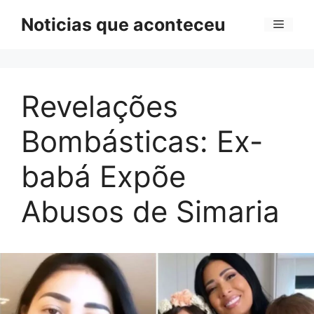
Pular
Noticias que aconteceu
Menu
para
o
conteúdo
Revelações
Bombásticas: Ex-
babá Expõe
Abusos de Simaria