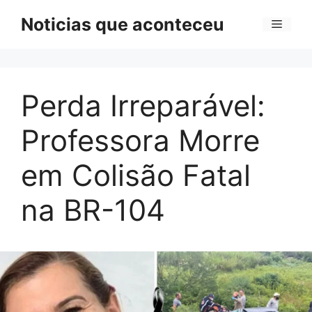
Pular
Noticias que aconteceu
Menu
para
o
conteúdo
Perda Irreparável:
Professora Morre
em Colisão Fatal
na BR-104