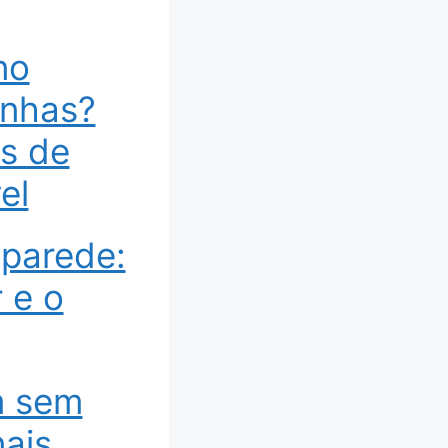
no
unhas?
ás de
el
 parede:
 e o
m sem
nais