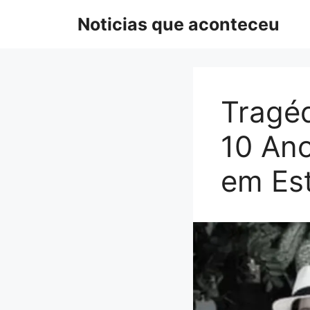
Pular
Noticias que aconteceu
para
o
conteúdo
Tragé
10 An
em Est