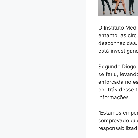
O Instituto Méd
entanto, as cir
desconhecidas. 
está investigand
Segundo Diogo 
se feriu, levan
enforcada no e
por trás desse 
informações.
“Estamos empenh
comprovado que 
responsabilizad