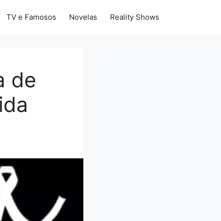
TV e Famosos
Novelas
Reality Shows
a de
ida