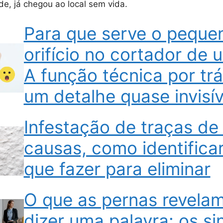
e, já chegou ao local sem vida.
Para que serve o peque
orifício no cortador de 
A função técnica por tr
um detalhe quase invisív
Infestação de traças de
causas, como identificar
que fazer para eliminar
O que as pernas revela
dizer uma palavra: os si