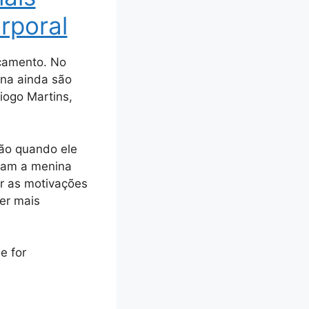
rporal
rcamento. No
ina ainda são
iogo Martins,
mão quando ele
aram a menina
r as motivações
er mais
e for