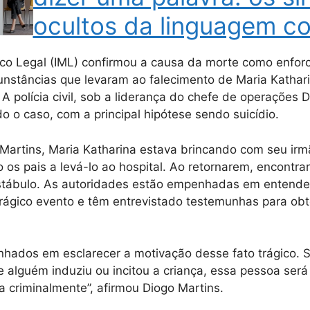
ocultos da linguagem co
ico Legal (IML) confirmou a causa da morte como enfo
cunstâncias que levaram ao falecimento de Maria Kathar
A polícia civil, sob a liderança do chefe de operações D
o o caso, com a principal hipótese sendo suicídio.
Martins, Maria Katharina estava brincando com seu ir
do os pais a levá-lo ao hospital. Ao retornarem, encontr
stábulo. As autoridades estão empenhadas em entende
trágico evento e têm entrevistado testemunhas para obt
ados em esclarecer a motivação desse fato trágico. S
alguém induziu ou incitou a criança, essa pessoa será
a criminalmente”, afirmou Diogo Martins.