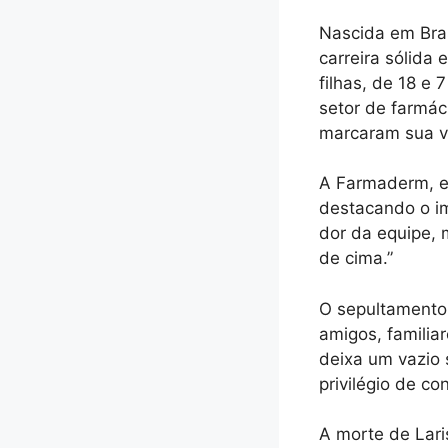
Nascida em Bras
carreira sólida 
filhas, de 18 e
setor de farmác
marcaram sua vi
A Farmaderm, em
destacando o im
dor da equipe, 
de cima.”
O sepultamento 
amigos, familia
deixa um vazio 
privilégio de co
A morte de Lari