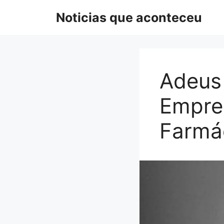
Pular
Noticias que aconteceu
para
o
conteúdo
Adeus 
Empre
Farmá