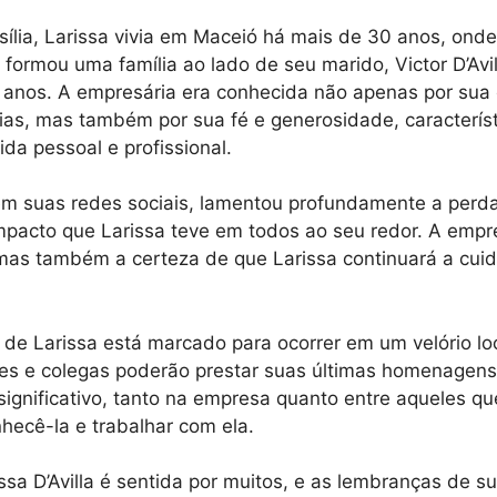
ília, Larissa vivia em Maceió há mais de 30 anos, ond
e formou uma família ao lado de seu marido, Victor D’Avi
 7 anos. A empresária era conhecida não apenas por su
ias, mas também por sua fé e generosidade, caracterís
da pessoal e profissional.
 suas redes sociais, lamentou profundamente a perda 
pacto que Larissa teve em todos ao seu redor. A empr
mas também a certeza de que Larissa continuará a cuid
de Larissa está marcado para ocorrer em um velório lo
res e colegas poderão prestar suas últimas homenagens
significativo, tanto na empresa quanto entre aqueles qu
nhecê-la e trabalhar com ela.
ssa D’Avilla é sentida por muitos, e as lembranças de s