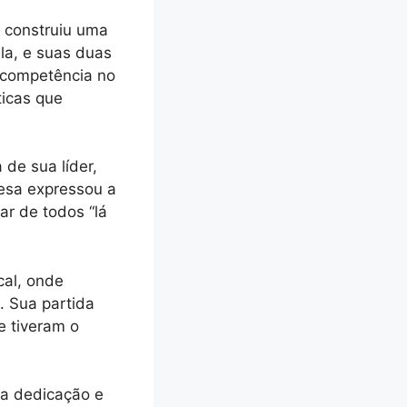
e construiu uma
lla, e suas duas
a competência no
ticas que
de sua líder,
esa expressou a
ar de todos “lá
cal, onde
. Sua partida
e tiveram o
ua dedicação e