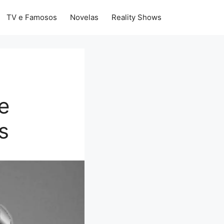
TV e Famosos
Novelas
Reality Shows
e
s