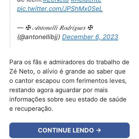
pic.twitter.com/JPShMx0SeL
— ✠ 𝒜𝑛𝑡𝑜𝑛𝑒𝑙𝑙𝑖 𝑅𝑜𝑑𝑟𝑖𝑔𝑢𝑒𝑠 ✠
(@antonellibjj)
December 6, 2023
Para os fãs e admiradores do trabalho de
Zé Neto, o alívio é grande ao saber que
o cantor escapou com ferimentos leves,
restando agora aguardar por mais
informações sobre seu estado de saúde
e recuperação.
CONTINUE LENDO →