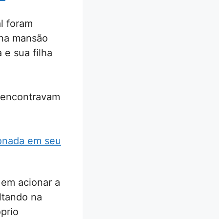
al foram
 na mansão
e sua filha
e encontravam
donada em seu
s em acionar a
ultando na
prio