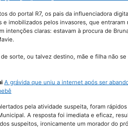
os do portal R7, os pais da influenciadora digit
s e imobilizados pelos invasores, que entraram
 intenções claras: estavam à procura de Bruna 
avie.
de sorte, ou talvez destino, mãe e filha não s
i
A grávida que uniu a internet após ser aban
bebê
alertados pela atividade suspeita, foram rápido
Municipal. A resposta foi imediata e eficaz, res
dos suspeitos, ironicamente um morador do pró