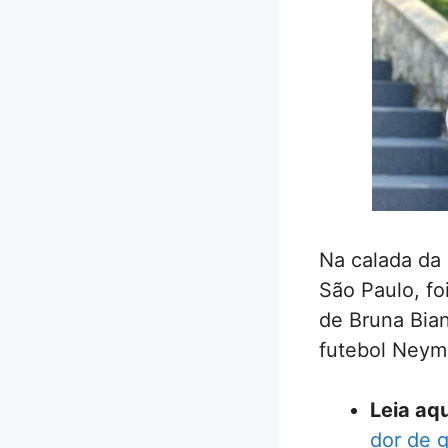
Na calada da 
São Paulo, fo
de Bruna Bian
futebol Neyma
Leia aqu
dor de g