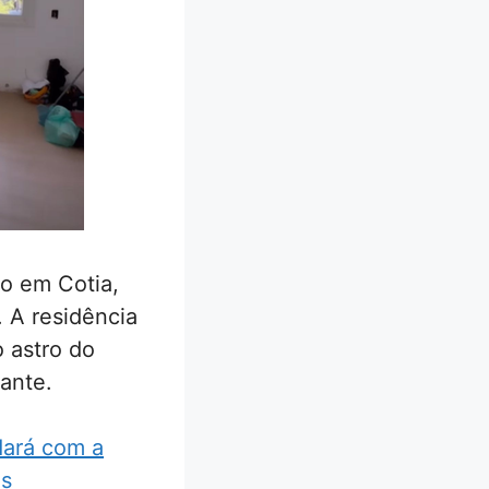
io em Cotia,
. A residência
 astro do
zante.
dará com a
is