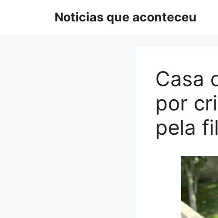
Pular
Noticias que aconteceu
para
o
conteúdo
Casa d
por c
pela f