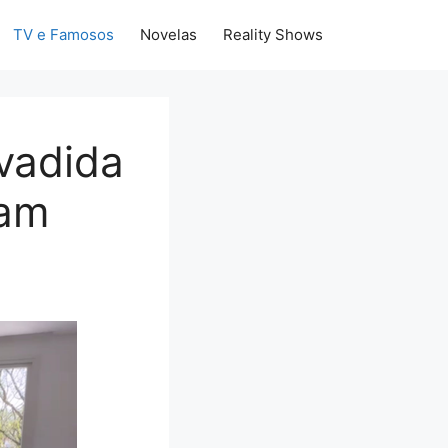
TV e Famosos
Novelas
Reality Shows
nvadida
vam