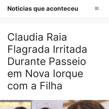
Pular
Noticias que aconteceu
Menu
para
o
conteúdo
Claudia Raia
Flagrada Irritada
Durante Passeio
em Nova Iorque
com a Filha