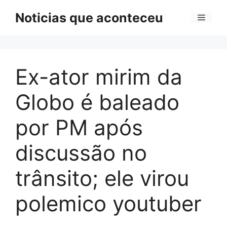
Pular
Noticias que aconteceu
Menu
para
o
conteúdo
Ex-ator mirim da
Globo é baleado
por PM após
discussão no
trânsito; ele virou
polemico youtuber