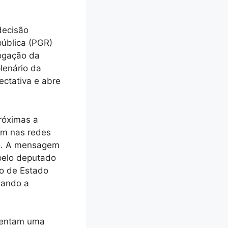
decisão
pública (PGR)
ogação da
plenário da
ectativa e abre
róximas a
em nas redes
do. A mensagem
 pelo deputado
io de Estado
uando a
esentam uma