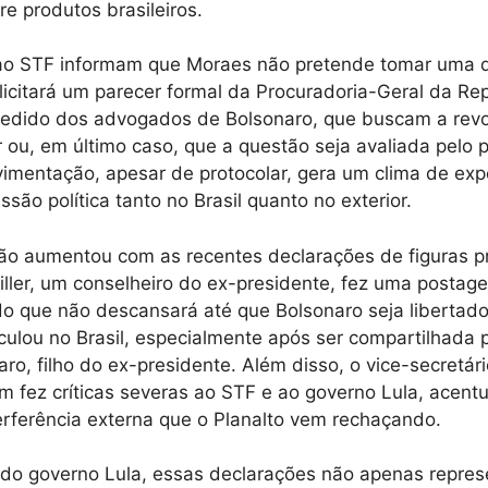
e produtos brasileiros.
 ao STF informam que Moraes não pretende tomar uma 
olicitará um parecer formal da Procuradoria-Geral da Re
pedido dos advogados de Bolsonaro, que buscam a rev
r ou, em último caso, que a questão seja avaliada pelo 
imentação, apesar de protocolar, gera um clima de exp
são política tanto no Brasil quanto no exterior.
ão aumentou com as recentes declarações de figuras p
ller, um conselheiro do ex-presidente, fez uma postag
do que não descansará até que Bolsonaro seja liberta
culou no Brasil, especialmente após ser compartilhada
ro, filho do ex-presidente. Além disso, o vice-secretár
fez críticas severas ao STF e ao governo Lula, acent
terferência externa que o Planalto vem rechaçando.
s do governo Lula, essas declarações não apenas repr