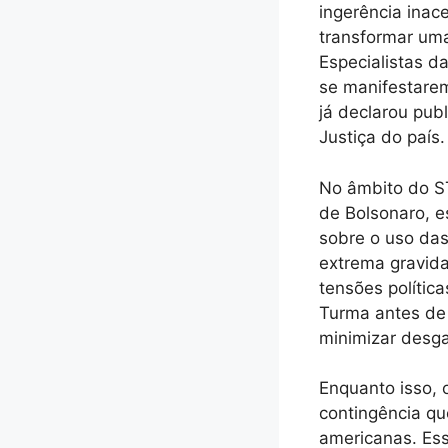
ingerência inac
transformar uma
Especialistas d
se manifestarem
já declarou pub
Justiça do país.
No âmbito do ST
de Bolsonaro, 
sobre o uso das
extrema gravid
tensões polític
Turma antes de 
minimizar desgas
Enquanto isso, 
contingência qu
americanas. Ess