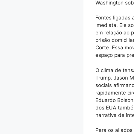
Washington sobr
Fontes ligadas
imediata. Ele s
em relação ao 
prisão domicilia
Corte. Essa mov
espaço para pres
O clima de tens
Trump. Jason Mi
sociais afirman
rapidamente cir
Eduardo Bolsona
dos EUA também 
narrativa de in
Para os aliado