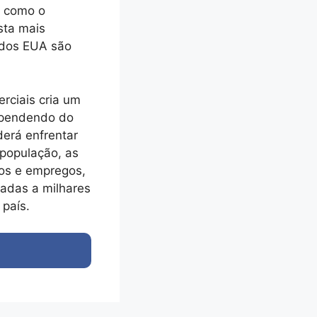
, como o
sta mais
 dos EUA são
erciais cria um
dependendo do
derá enfrentar
 população, as
os e empregos,
madas a milhares
 país.