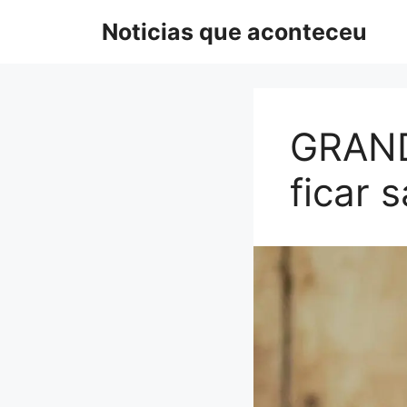
Pular
Noticias que aconteceu
para
o
conteúdo
GRAND
ficar 