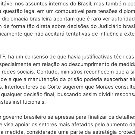
eitável nos assuntos internos do Brasil, mas também p
 questão legal em um combustível para tensões diplom
a diplomacia brasileira apontam que é raro ver autorid
 de forma tão direta sobre decisões do Judiciário brasi
licamente que não aceitará tentativas de influência ext
F, há um consenso de que havia justificativas técnicas 
especialmente em relação ao descumprimento de medid
 redes sociais. Contudo, ministros reconhecem que a s
ade e que a manutenção da prisão poderia exacerbar ai
as. Interlocutores da Corte sugerem que Moraes consulte
qualquer decisão final, buscando assim dividir respons
tes institucionais.
o governo brasileiro se apressa para finalizar os detalh
e visa apoiar os setores mais afetados pelo aumento da
a medida, considerada uma parte da estratégia proteci