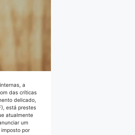
internas, a
om das críticas
mento delicado,
), está prestes
que atualmente
 anunciar um
s imposto por