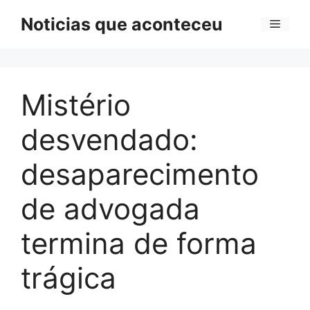
Pular
Noticias que aconteceu
Menu
para
o
conteúdo
Mistério
desvendado:
desaparecimento
de advogada
termina de forma
trágica