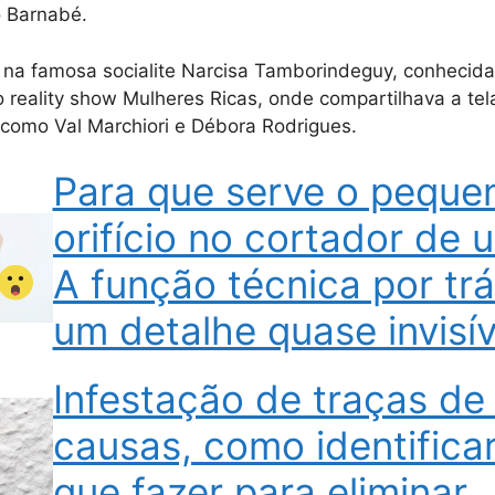
o Barnabé.
a na famosa socialite Narcisa Tamborindeguy, conhecida
o reality show Mulheres Ricas, onde compartilhava a te
como Val Marchiori e Débora Rodrigues.
Para que serve o peque
orifício no cortador de 
A função técnica por tr
um detalhe quase invisív
Infestação de traças de
causas, como identificar
que fazer para eliminar