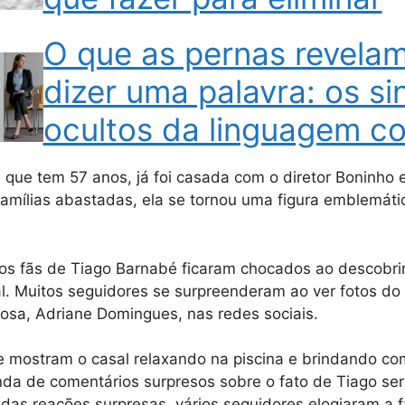
O que as pernas revela
dizer uma palavra: os si
ocultos da linguagem co
que tem 57 anos, já foi casada com o diretor Boninho e
amílias abastadas, ela se tornou uma figura emblemáti
s fãs de Tiago Barnabé ficaram chocados ao descobrir
l. Muitos seguidores se surpreenderam ao ver fotos do
osa, Adriane Domingues, nas redes sociais.
 mostram o casal relaxando na piscina e brindando co
a de comentários surpresos sobre o fato de Tiago ser
das reações surpresas, vários seguidores elogiaram a f