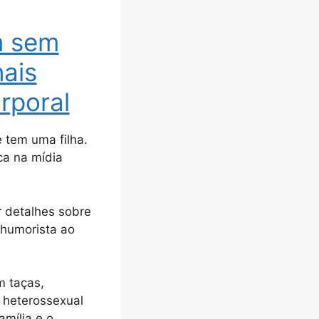
m sem
nais
rporal
 tem uma filha.
ca na mídia
 detalhes sobre
 humorista ao
m taças,
 heterossexual
amília e o