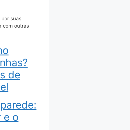
 por suas
la com outras
no
unhas?
ás de
el
 parede:
 e o