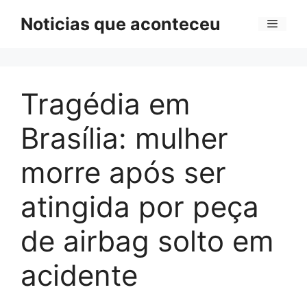
Pular
Noticias que aconteceu
Menu
para
o
conteúdo
Tragédia em
Brasília: mulher
morre após ser
atingida por peça
de airbag solto em
acidente