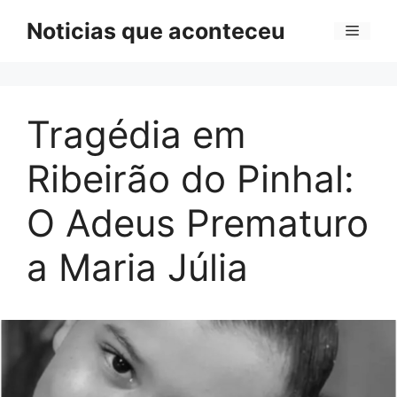
Pular
Noticias que aconteceu
Menu
para
o
conteúdo
Tragédia em
Ribeirão do Pinhal:
O Adeus Prematuro
a Maria Júlia