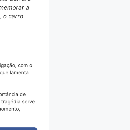
comemorar a
, o carro
tigação, com o
 que lamenta
portância de
 tragédia serve
 momento,