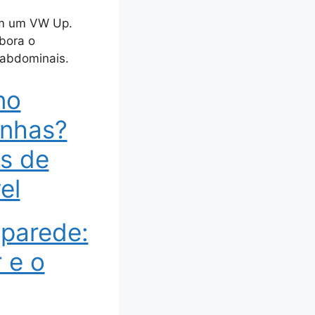
com um VW Up.
mbora o
 abdominais.
no
unhas?
ás de
el
 parede:
 e o