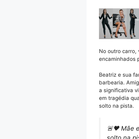
No outro carro,
encaminhados p
Beatriz e sua fa
barbearia. Amig
a significativa 
em tragédia qua
solto na pista.
🚨🖤 Mãe e
solto na p