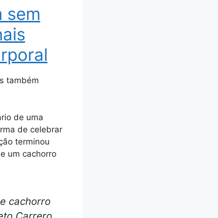
m sem
nais
rporal
bos também
tário de uma
orma de celebrar
ração terminou
de um cachorro
de cachorro
eto Carrero