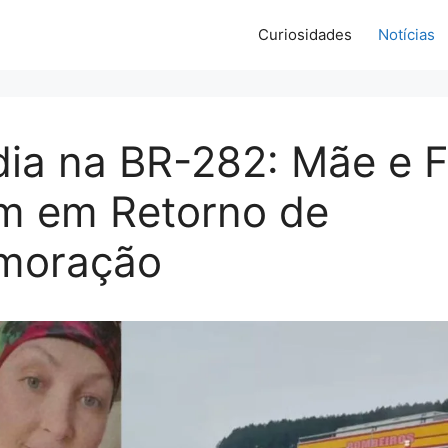
Curiosidades
Notícias
ia na BR-282: Mãe e F
m em Retorno de
moração