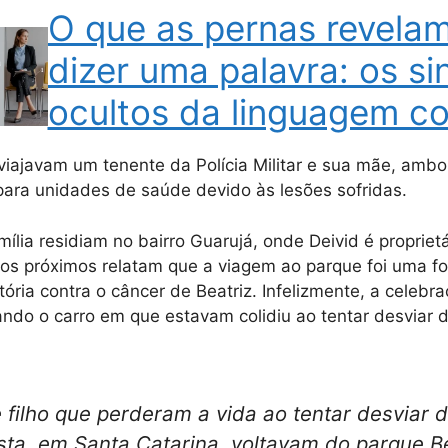
O que as pernas revela
dizer uma palavra: os si
ocultos da linguagem co
 viajavam um tenente da Polícia Militar e sua mãe, am
ara unidades de saúde devido às lesões sofridas.
mília residiam no bairro Guarujá, onde Deivid é proprie
os próximos relatam que a viagem ao parque foi uma f
vitória contra o câncer de Beatriz. Infelizmente, a celeb
ndo o carro em que estavam colidiu ao tentar desviar 
 filho que perderam a vida ao tentar desviar 
ista, em Santa Catarina, voltavam do parque B