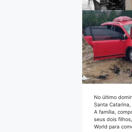
No último domin
Santa Catarina, 
A família, compo
seus dois filho
World para come