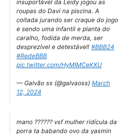
insuportável da Leidy jogou as
roupas do Davi na piscina. A
coitada jurando ser craque do jogo
e sendo uma infantil e planta do
caralho, fodida de merda, ser
desprezível e detestável!
#BBB24
#RedeBBB
pic.twitter.com/HyMIMCeKXU
— Galvão ss (@galvaoss)
March
12, 2024
mano ?????? vsf mulher ridícula da
porra ta babando ovo da yasmin