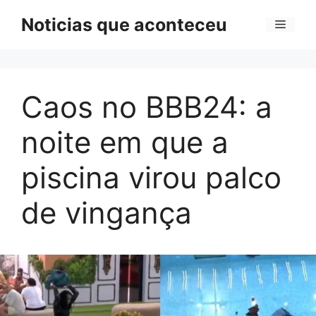
Pular
Noticias que aconteceu
Menu
para
o
conteúdo
Caos no BBB24: a
noite em que a
piscina virou palco
de vingança