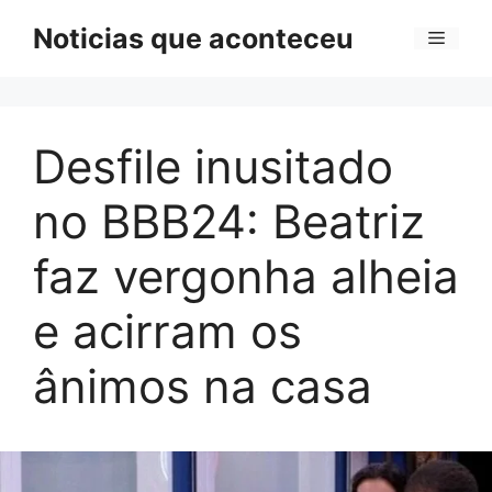
Pular
Noticias que aconteceu
Menu
para
o
conteúdo
Desfile inusitado
no BBB24: Beatriz
faz vergonha alheia
e acirram os
ânimos na casa