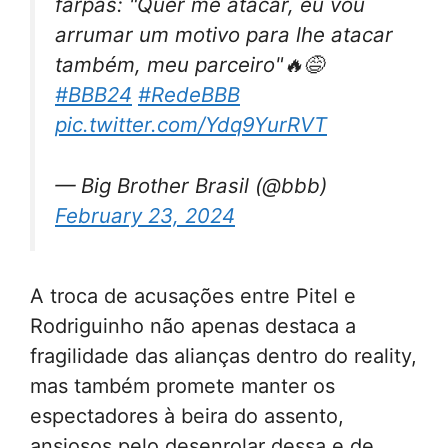
farpas: "Quer me atacar, eu vou
arrumar um motivo para lhe atacar
também, meu parceiro"🔥😅
#BBB24
#RedeBBB
pic.twitter.com/Ydq9YurRVT
— Big Brother Brasil (@bbb)
February 23, 2024
A troca de acusações entre Pitel e
Rodriguinho não apenas destaca a
fragilidade das alianças dentro do reality,
mas também promete manter os
espectadores à beira do assento,
ansiosos pelo desenrolar dessa e de