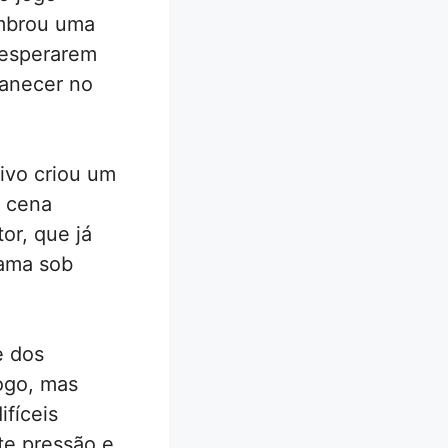
embrou uma
 esperarem
manecer no
ivo criou um
A cena
or, que já
rama sob
e dos
ogo, mas
fíceis
te pressão e