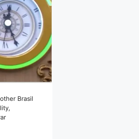
ther Brasil
ity,
ar