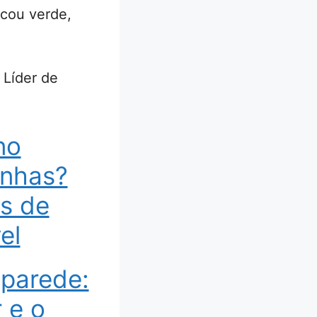
icou verde,
 Líder de
no
unhas?
ás de
el
 parede:
 e o