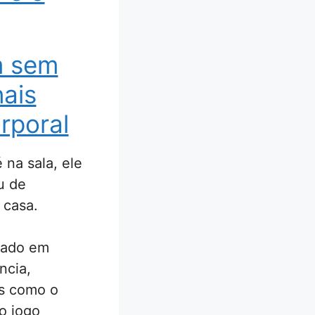
m sem
nais
rporal
na sala, ele
u de
 casa.
ssado em
ncia,
s como o
o jogo