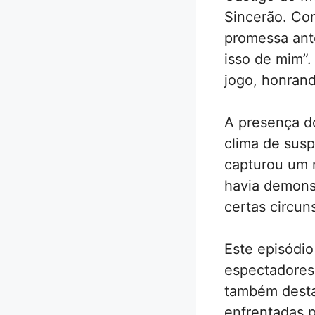
Sincerão. Co
promessa ant
isso de mim”.
jogo, honrand
A presença do
clima de susp
capturou um 
havia demons
certas circun
Este episódi
espectadores
também desta
enfrentadas 