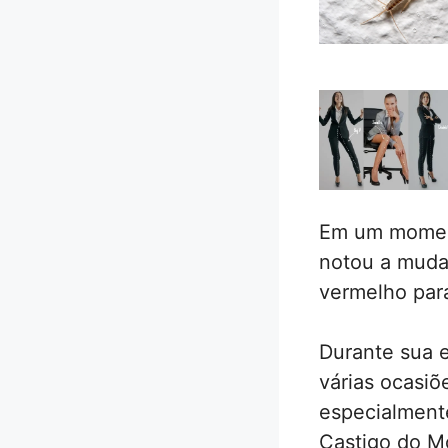
Em um moment
notou a muda
vermelho para
Durante sua 
várias ocasiõ
especialment
Castigo do Mo