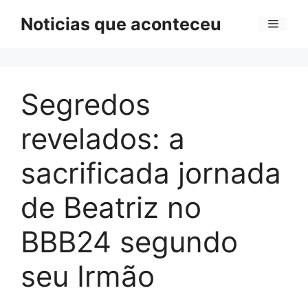
Pular
Noticias que aconteceu
Menu
para
o
conteúdo
Segredos
revelados: a
sacrificada jornada
de Beatriz no
BBB24 segundo
seu Irmão