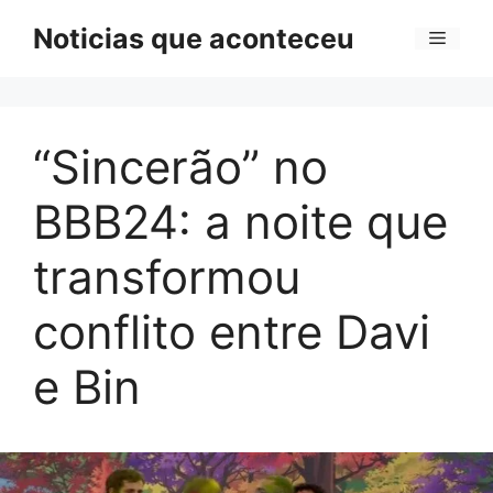
Pular
Noticias que aconteceu
Menu
para
o
conteúdo
“Sincerão” no
BBB24: a noite que
transformou
conflito entre Davi
e Bin