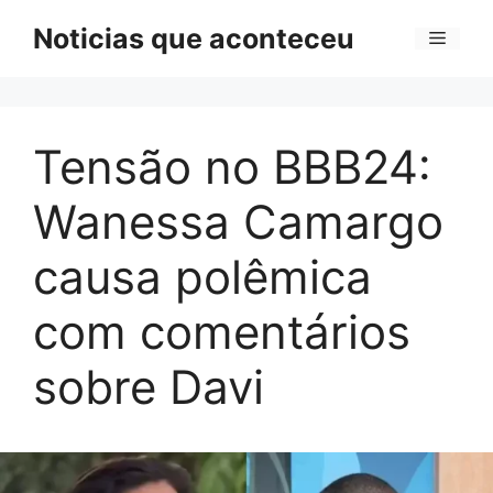
Pular
Noticias que aconteceu
Menu
para
o
conteúdo
Tensão no BBB24:
Wanessa Camargo
causa polêmica
com comentários
sobre Davi