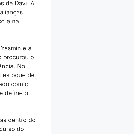
s de Davi. A
 alianças
co e na
 Yasmin e a
o procurou o
ência. No
u estoque de
rado com o
e define o
ias dentro do
 curso do