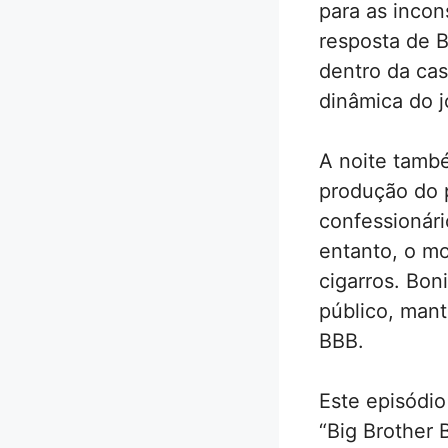
para as incon
resposta de B
dentro da cas
dinâmica do j
A noite tamb
produção do 
confessionári
entanto, o mo
cigarros. Bon
público, man
BBB.
Este episódio
“Big Brother 