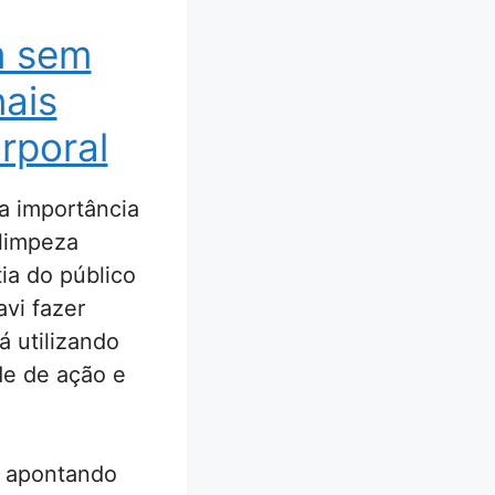
m sem
nais
rporal
a importância
 limpeza
ia do público
avi fazer
 utilizando
de de ação e
, apontando