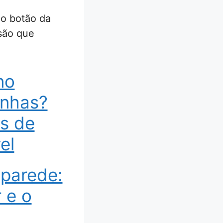
 o botão da
ssão que
no
unhas?
ás de
el
 parede:
 e o