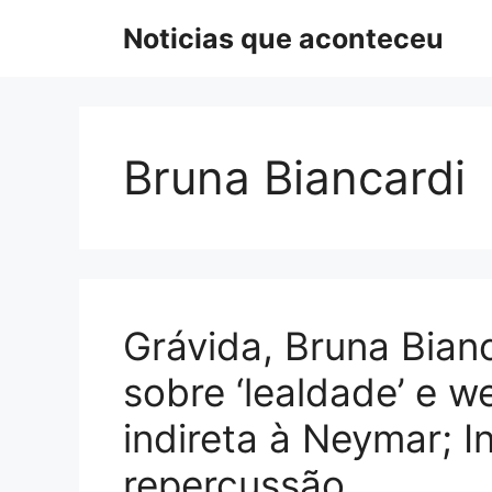
Pular
Noticias que aconteceu
para
o
conteúdo
Bruna Biancardi
Grávida, Bruna Bia
sobre ‘lealdade’ e 
indireta à Neymar; 
repercussão